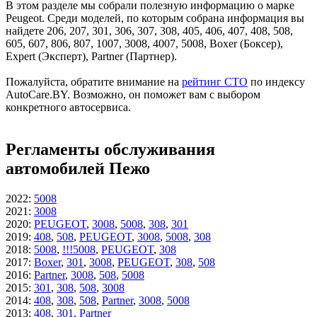
В этом разделе мы собрали полезную информацию о марке
Peugeot. Среди моделей, по которым собрана информация вы
найдете 206, 207, 301, 306, 307, 308, 405, 406, 407, 408, 508,
605, 607, 806, 807, 1007, 3008, 4007, 5008, Boxer (Боксер),
Expert (Эксперт), Partner (Партнер).
Пожалуйста, обратите внимание на
рейтинг СТО
по индексу
AutoCare.BY. Возможно, он поможет вам с выбором
конкретного автосервиса.
Регламенты обслуживания
автомобилей Пежо
2022
:
5008
2021
:
3008
2020
:
PEUGEOT
,
3008
,
5008
,
308
,
301
2019
:
408
,
508
,
PEUGEOT
,
3008
,
5008
,
308
2018
:
5008
,
!!!5008
,
PEUGEOT
,
308
2017
:
Boxer
,
301
,
3008
,
PEUGEOT
,
308
,
508
2016
:
Partner
,
3008
,
508
,
5008
2015
:
301
,
308
,
508
,
3008
2014
:
408
,
308
,
508
,
Partner
,
3008
,
5008
2013
:
408
,
301
,
Partner