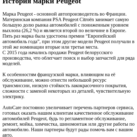
История марки Peugeot
Марка Peugeot - основной автопроизводитель во Франции.
Материнская компания PSA Peugeot Citroën занимает самую
большую долю рынка автомобилей с пониженным уровнем
выхлопа (26,2 %) и является второй по величине в Европе.
Пять раз марка была удостоена премии “Европейский
автомобиль года”, при этом другие модели Peugeot получали в
этой же номинации вторые или третьи места.
С 2015 года начались продажи Peugeot белорусского
производства, что облегчает поиск и выбор запчастей для ряда
моделей.
К особенностям французской марки, влияющим на её
обслуживание, можно отнести небольшой ресурс
трансмиссии, низкую стойкость лакокрасочного покрытия,
сложности с заменой некоторых из деталей, чувствительную
электрику.
AutoCare постоянно увеличивает перечень партнеров сервиса,
готовых оказать нашим клиентам качественное обслуживание
автомобилей Peugeot, будь то регламентное обслуживание,
ремонт, мойка, химчистка, шиномонтаж или другие работы по
автомобилю. Наши партнеры будут рады помочь вам с вашим
авто.