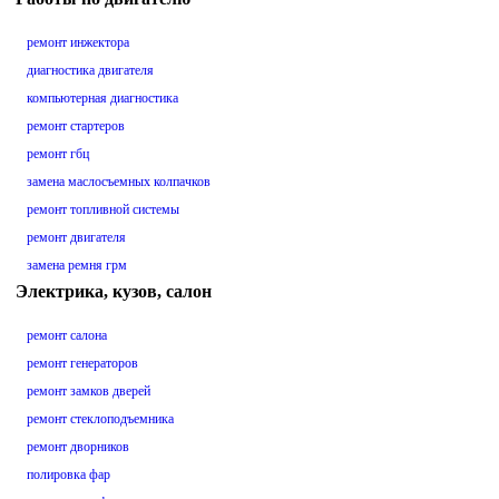
ремонт инжектора
диагностика двигателя
компьютерная диагностика
ремонт стартеров
ремонт гбц
замена маслосъемных колпачков
ремонт топливной системы
ремонт двигателя
замена ремня грм
Электрика, кузов, салон
ремонт салона
ремонт генераторов
ремонт замков дверей
ремонт стеклоподъемника
ремонт дворников
полировка фар