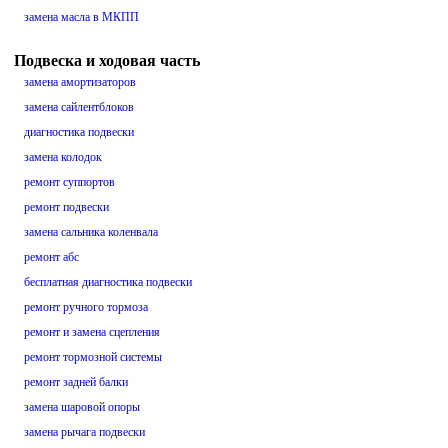
замена масла в МКПП
Подвеска и ходовая часть
замена амортизаторов
замена сайлентблоков
диагностика подвески
замена колодок
ремонт суппортов
ремонт подвески
замена сальника коленвала
ремонт абс
бесплатная диагностика подвески
ремонт ручного тормоза
ремонт и замена сцепления
ремонт тормозной системы
ремонт задней балки
замена шаровой опоры
замена рычага подвески