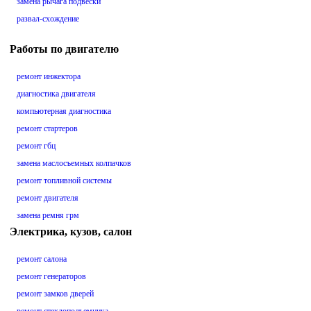
замена рычага подвески
развал-схождение
Работы по двигателю
ремонт инжектора
диагностика двигателя
компьютерная диагностика
ремонт стартеров
ремонт гбц
замена маслосъемных колпачков
ремонт топливной системы
ремонт двигателя
замена ремня грм
Электрика, кузов, салон
ремонт салона
ремонт генераторов
ремонт замков дверей