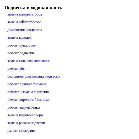
Подвеска и ходовая часть
замена амортизаторов
замена сайлентблоков
диагностика подвески
замена колодок
ремонт суппортов
ремонт подвески
замена сальника коленвала
ремонт абс
бесплатная диагностика подвески
ремонт ручного тормоза
ремонт и замена сцепления
ремонт тормозной системы
ремонт задней балки
замена шаровой опоры
замена рычага подвески
развал-схождение