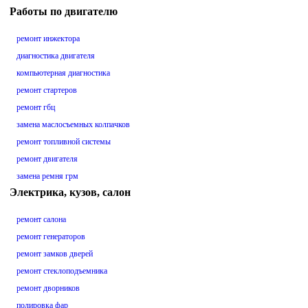
Работы по двигателю
ремонт инжектора
диагностика двигателя
компьютерная диагностика
ремонт стартеров
ремонт гбц
замена маслосъемных колпачков
ремонт топливной системы
ремонт двигателя
замена ремня грм
Электрика, кузов, салон
ремонт салона
ремонт генераторов
ремонт замков дверей
ремонт стеклоподъемника
ремонт дворников
полировка фар