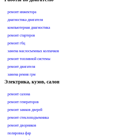
ремонт инжектора
диагностика двигателя
компьютерная диагностика
ремонт стартеров
ремонт гбц
замена маслосъемных колпачков
ремонт топливной системы
ремонт двигателя
замена ремня грм
Электрика, кузов, салон
ремонт салона
ремонт генераторов
ремонт замков дверей
ремонт стеклоподъемника
ремонт дворников
полировка фар