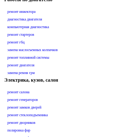
ремонт инжектора
диагностика двигателя
компьютерная диагностика
ремонт стартеров
ремонт гбц
замена маслосъемных колпачков
ремонт топливной системы
ремонт двигателя
замена ремня грм
Электрика, кузов, салон
ремонт салона
ремонт генераторов
ремонт замков дверей
ремонт стеклоподъемника
ремонт дворников
полировка фар