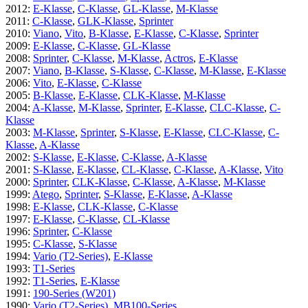
2012
:
E-Klasse
,
C-Klasse
,
GL-Klasse
,
M-Klasse
2011
:
C-Klasse
,
GLK-Klasse
,
Sprinter
2010
:
Viano
,
Vito
,
B-Klasse
,
E-Klasse
,
C-Klasse
,
Sprinter
2009
:
E-Klasse
,
C-Klasse
,
GL-Klasse
2008
:
Sprinter
,
C-Klasse
,
M-Klasse
,
Actros
,
E-Klasse
2007
:
Viano
,
B-Klasse
,
S-Klasse
,
C-Klasse
,
M-Klasse
,
E-Klasse
2006
:
Vito
,
E-Klasse
,
C-Klasse
2005
:
B-Klasse
,
E-Klasse
,
CLK-Klasse
,
M-Klasse
2004
:
A-Klasse
,
M-Klasse
,
Sprinter
,
E-Klasse
,
CLC-Klasse
,
C-
Klasse
2003
:
M-Klasse
,
Sprinter
,
S-Klasse
,
E-Klasse
,
CLC-Klasse
,
C-
Klasse
,
A-Klasse
2002
:
S-Klasse
,
E-Klasse
,
C-Klasse
,
A-Klasse
2001
:
S-Klasse
,
E-Klasse
,
CL-Klasse
,
C-Klasse
,
A-Klasse
,
Vito
2000
:
Sprinter
,
CLK-Klasse
,
C-Klasse
,
A-Klasse
,
M-Klasse
1999
:
Atego
,
Sprinter
,
S-Klasse
,
E-Klasse
,
A-Klasse
1998
:
E-Klasse
,
CLK-Klasse
,
C-Klasse
1997
:
E-Klasse
,
C-Klasse
,
CL-Klasse
1996
:
Sprinter
,
C-Klasse
1995
:
C-Klasse
,
S-Klasse
1994
:
Vario (T2-Series)
,
E-Klasse
1993
:
T1-Series
1992
:
T1-Series
,
E-Klasse
1991
:
190-Series (W201)
1990
:
Vario (T2-Series)
,
MB100-Series