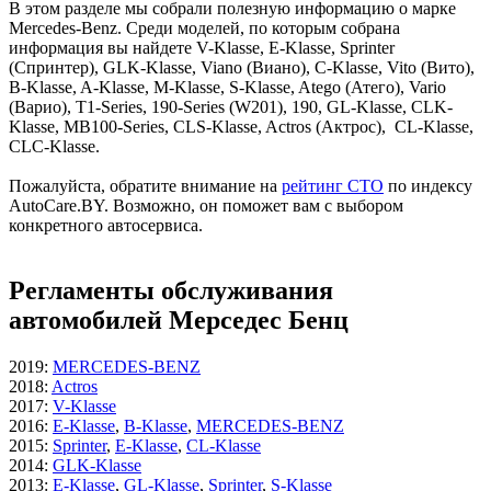
В этом разделе мы собрали полезную информацию о марке
Mercedes-Benz. Среди моделей, по которым собрана
информация вы найдете V-Klasse, E-Klasse, Sprinter
(Спринтер), GLK-Klasse, Viano (Виано), C-Klasse, Vito (Вито),
B-Klasse, A-Klasse, M-Klasse, S-Klasse, Atego (Атего), Vario
(Варио), T1-Series, 190-Series (W201), 190, GL-Klasse, CLK-
Klasse, MB100-Series, CLS-Klasse, Actros (Актрос), CL-Klasse,
CLC-Klasse.
Пожалуйста, обратите внимание на
рейтинг СТО
по индексу
AutoCare.BY. Возможно, он поможет вам с выбором
конкретного автосервиса.
Регламенты обслуживания
автомобилей Мерседес Бенц
2019
:
MERCEDES-BENZ
2018
:
Actros
2017
:
V-Klasse
2016
:
E-Klasse
,
B-Klasse
,
MERCEDES-BENZ
2015
:
Sprinter
,
E-Klasse
,
CL-Klasse
2014
:
GLK-Klasse
2013
:
E-Klasse
,
GL-Klasse
,
Sprinter
,
S-Klasse