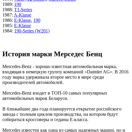
1989
:
190
1988
:
T1-Series
1987
:
A-Klasse
1986
:
E-Klasse
,
190
1985
:
E-Klasse
1984
:
190-Series (W201)
История марки Мерседес Бенц
Mercedes-Benz - хорошо известная автомобильная марка,
входящая в немецкую группу компаний «Daimler AG». В 2016
году марка удерживала второе место в мире среди
производителей автомобилей.
Mercedes-Benz входит в ТОП-10 самых популярных
автомобильных марок Беларуси.
В ближайшие два года планируется открытие российского
завода с полным циклом производства, на котором будут
собираться кроссоверы и седаны Е-класса.
Mercedes известен как одна из самых надежных машин, но и