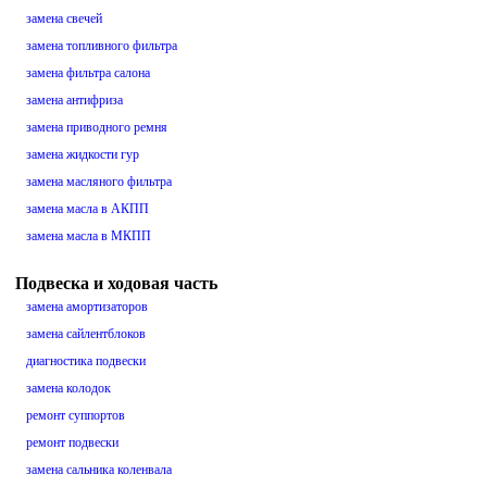
замена свечей
замена топливного фильтра
замена фильтра салона
замена антифриза
замена приводного ремня
замена жидкости гур
замена масляного фильтра
замена масла в АКПП
замена масла в МКПП
Подвеска и ходовая часть
замена амортизаторов
замена сайлентблоков
диагностика подвески
замена колодок
ремонт суппортов
ремонт подвески
замена сальника коленвала