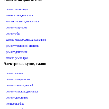
ремонт инжектора
диагностика двигателя
компьютерная диагностика
ремонт стартеров
ремонт гбц
замена маслосъемных колпачков
ремонт топливной системы
ремонт двигателя
замена ремня грм
Электрика, кузов, салон
ремонт салона
ремонт генераторов
ремонт замков дверей
ремонт стеклоподъемника
ремонт дворников
полировка фар