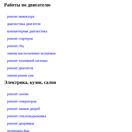
Работы по двигателю
ремонт инжектора
диагностика двигателя
компьютерная диагностика
ремонт стартеров
ремонт гбц
замена маслосъемных колпачков
ремонт топливной системы
ремонт двигателя
замена ремня грм
Электрика, кузов, салон
ремонт салона
ремонт генераторов
ремонт замков дверей
ремонт стеклоподъемника
ремонт дворников
полировка фар