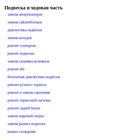
Подвеска и ходовая часть
замена амортизаторов
замена сайлентблоков
диагностика подвески
замена колодок
ремонт суппортов
ремонт подвески
замена сальника коленвала
ремонт абс
бесплатная диагностика подвески
ремонт ручного тормоза
ремонт и замена сцепления
ремонт тормозной системы
ремонт задней балки
замена шаровой опоры
замена рычага подвески
развал-схождение