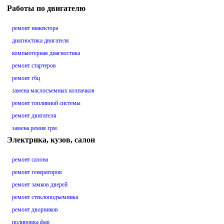
Работы по двигателю
ремонт инжектора
диагностика двигателя
компьютерная диагностика
ремонт стартеров
ремонт гбц
замена маслосъемных колпачков
ремонт топливной системы
ремонт двигателя
замена ремня грм
Электрика, кузов, салон
ремонт салона
ремонт генераторов
ремонт замков дверей
ремонт стеклоподъемника
ремонт дворников
полировка фар