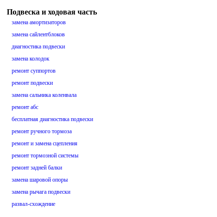
Подвеска и ходовая часть
замена амортизаторов
замена сайлентблоков
диагностика подвески
замена колодок
ремонт суппортов
ремонт подвески
замена сальника коленвала
ремонт абс
бесплатная диагностика подвески
ремонт ручного тормоза
ремонт и замена сцепления
ремонт тормозной системы
ремонт задней балки
замена шаровой опоры
замена рычага подвески
развал-схождение