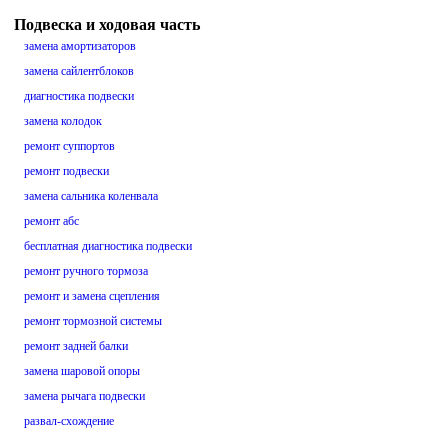
Подвеска и ходовая часть
замена амортизаторов
замена сайлентблоков
диагностика подвески
замена колодок
ремонт суппортов
ремонт подвески
замена сальника коленвала
ремонт абс
бесплатная диагностика подвески
ремонт ручного тормоза
ремонт и замена сцепления
ремонт тормозной системы
ремонт задней балки
замена шаровой опоры
замена рычага подвески
развал-схождение