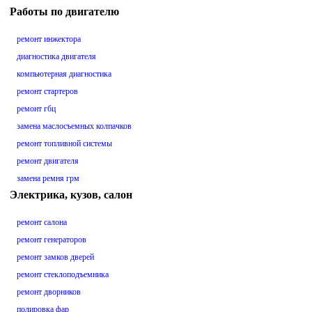
Работы по двигателю
ремонт инжектора
диагностика двигателя
компьютерная диагностика
ремонт стартеров
ремонт гбц
замена маслосъемных колпачков
ремонт топливной системы
ремонт двигателя
замена ремня грм
Электрика, кузов, салон
ремонт салона
ремонт генераторов
ремонт замков дверей
ремонт стеклоподъемника
ремонт дворников
полировка фар