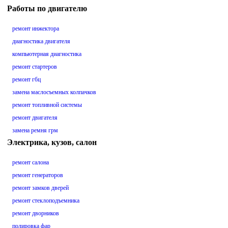
Работы по двигателю
ремонт инжектора
диагностика двигателя
компьютерная диагностика
ремонт стартеров
ремонт гбц
замена маслосъемных колпачков
ремонт топливной системы
ремонт двигателя
замена ремня грм
Электрика, кузов, салон
ремонт салона
ремонт генераторов
ремонт замков дверей
ремонт стеклоподъемника
ремонт дворников
полировка фар