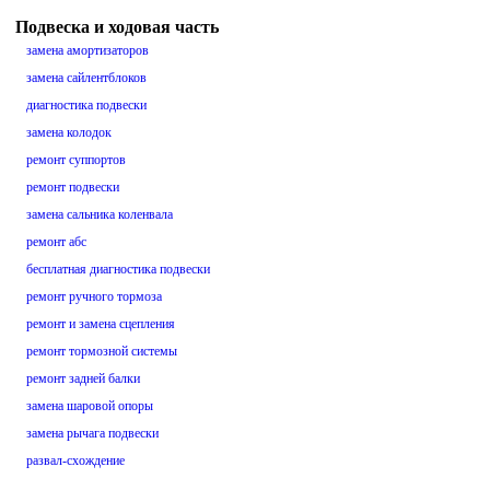
Подвеска и ходовая часть
замена амортизаторов
замена сайлентблоков
диагностика подвески
замена колодок
ремонт суппортов
ремонт подвески
замена сальника коленвала
ремонт абс
бесплатная диагностика подвески
ремонт ручного тормоза
ремонт и замена сцепления
ремонт тормозной системы
ремонт задней балки
замена шаровой опоры
замена рычага подвески
развал-схождение