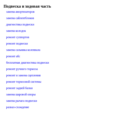
Подвеска и ходовая часть
замена амортизаторов
замена сайлентблоков
диагностика подвески
замена колодок
ремонт суппортов
ремонт подвески
замена сальника коленвала
ремонт абс
бесплатная диагностика подвески
ремонт ручного тормоза
ремонт и замена сцепления
ремонт тормозной системы
ремонт задней балки
замена шаровой опоры
замена рычага подвески
развал-схождение