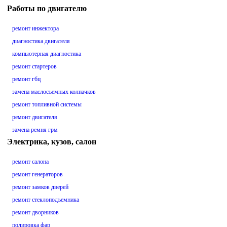
Работы по двигателю
ремонт инжектора
диагностика двигателя
компьютерная диагностика
ремонт стартеров
ремонт гбц
замена маслосъемных колпачков
ремонт топливной системы
ремонт двигателя
замена ремня грм
Электрика, кузов, салон
ремонт салона
ремонт генераторов
ремонт замков дверей
ремонт стеклоподъемника
ремонт дворников
полировка фар