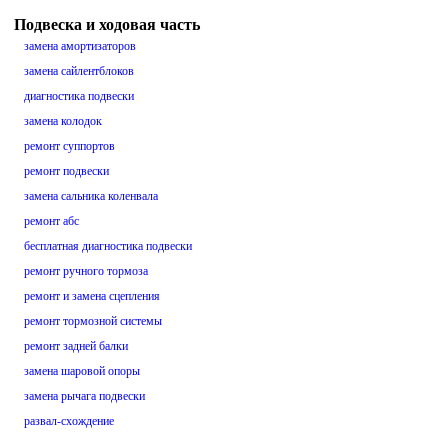
Подвеска и ходовая часть
замена амортизаторов
замена сайлентблоков
диагностика подвески
замена колодок
ремонт суппортов
ремонт подвески
замена сальника коленвала
ремонт абс
бесплатная диагностика подвески
ремонт ручного тормоза
ремонт и замена сцепления
ремонт тормозной системы
ремонт задней балки
замена шаровой опоры
замена рычага подвески
развал-схождение