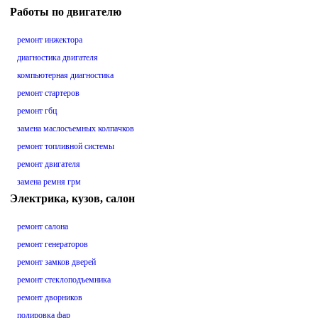
Работы по двигателю
ремонт инжектора
диагностика двигателя
компьютерная диагностика
ремонт стартеров
ремонт гбц
замена маслосъемных колпачков
ремонт топливной системы
ремонт двигателя
замена ремня грм
Электрика, кузов, салон
ремонт салона
ремонт генераторов
ремонт замков дверей
ремонт стеклоподъемника
ремонт дворников
полировка фар