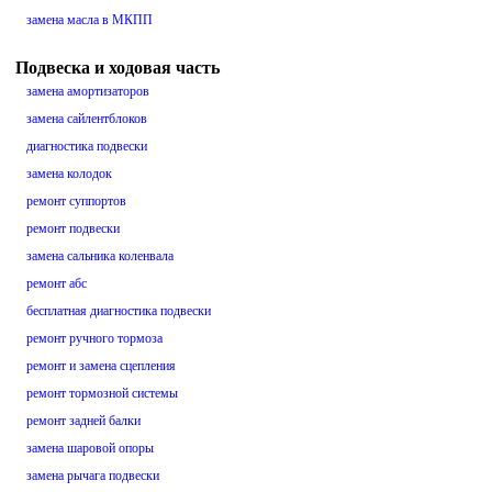
замена масла в МКПП
Подвеска и ходовая часть
замена амортизаторов
замена сайлентблоков
диагностика подвески
замена колодок
ремонт суппортов
ремонт подвески
замена сальника коленвала
ремонт абс
бесплатная диагностика подвески
ремонт ручного тормоза
ремонт и замена сцепления
ремонт тормозной системы
ремонт задней балки
замена шаровой опоры
замена рычага подвески