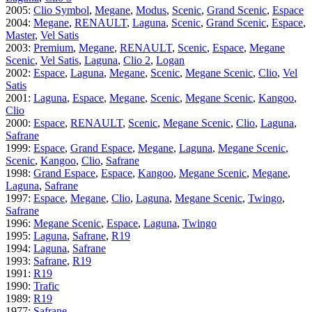
2005
:
Clio Symbol
,
Megane
,
Modus
,
Scenic
,
Grand Scenic
,
Espace
2004
:
Megane
,
RENAULT
,
Laguna
,
Scenic
,
Grand Scenic
,
Espace
,
Master
,
Vel Satis
2003
:
Premium
,
Megane
,
RENAULT
,
Scenic
,
Espace
,
Megane
Scenic
,
Vel Satis
,
Laguna
,
Clio 2
,
Logan
2002
:
Espace
,
Laguna
,
Megane
,
Scenic
,
Megane Scenic
,
Clio
,
Vel
Satis
2001
:
Laguna
,
Espace
,
Megane
,
Scenic
,
Megane Scenic
,
Kangoo
,
Clio
2000
:
Espace
,
RENAULT
,
Scenic
,
Megane Scenic
,
Clio
,
Laguna
,
Safrane
1999
:
Espace
,
Grand Espace
,
Megane
,
Laguna
,
Megane Scenic
,
Scenic
,
Kangoo
,
Clio
,
Safrane
1998
:
Grand Espace
,
Espace
,
Kangoo
,
Megane Scenic
,
Megane
,
Laguna
,
Safrane
1997
:
Espace
,
Megane
,
Clio
,
Laguna
,
Megane Scenic
,
Twingo
,
Safrane
1996
:
Megane Scenic
,
Espace
,
Laguna
,
Twingo
1995
:
Laguna
,
Safrane
,
R19
1994
:
Laguna
,
Safrane
1993
:
Safrane
,
R19
1991
:
R19
1990
:
Trafic
1989
:
R19
1977
:
Safrane