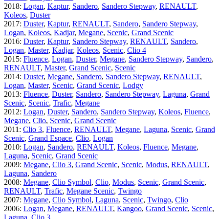
2018
:
Logan
,
Kaptur
,
Sandero
,
Sandero Stepway
,
RENAULT
,
Koleos
,
Duster
2017
:
Duster
,
Kaptur
,
RENAULT
,
Sandero
,
Sandero Stepway
,
Logan
,
Koleos
,
Kadjar
,
Megane
,
Scenic
,
Grand Scenic
2016
:
Duster
,
Kaptur
,
Sandero Stepway
,
RENAULT
,
Sandero
,
Logan
,
Master
,
Kadjar
,
Koleos
,
Scenic
,
Clio 4
2015
:
Fluence
,
Logan
,
Duster
,
Megane
,
Sandero Stepway
,
Sandero
,
RENAULT
,
Master
,
Grand Scenic
,
Scenic
2014
:
Duster
,
Megane
,
Sandero
,
Sandero Stepway
,
RENAULT
,
Logan
,
Master
,
Scenic
,
Grand Scenic
,
Lodgy
2013
:
Fluence
,
Duster
,
Sandero
,
Sandero Stepway
,
Laguna
,
Grand
Scenic
,
Scenic
,
Trafic
,
Megane
2012
:
Logan
,
Duster
,
Sandero
,
Sandero Stepway
,
Koleos
,
Fluence
,
Megane
,
Clio
,
Scenic
,
Grand Scenic
2011
:
Clio 3
,
Fluence
,
RENAULT
,
Megane
,
Laguna
,
Scenic
,
Grand
Scenic
,
Grand Espace
,
Clio
,
Logan
2010
:
Logan
,
Sandero
,
RENAULT
,
Koleos
,
Fluence
,
Megane
,
Laguna
,
Scenic
,
Grand Scenic
2009
:
Megane
,
Clio 3
,
Grand Scenic
,
Scenic
,
Modus
,
RENAULT
,
Laguna
,
Sandero
2008
:
Megane
,
Clio Symbol
,
Clio
,
Modus
,
Scenic
,
Grand Scenic
,
RENAULT
,
Trafic
,
Megane Scenic
,
Twingo
2007
:
Megane
,
Clio Symbol
,
Laguna
,
Scenic
,
Twingo
,
Clio
2006
:
Logan
,
Megane
,
RENAULT
,
Kangoo
,
Grand Scenic
,
Scenic
,
Laguna
,
Clio 3