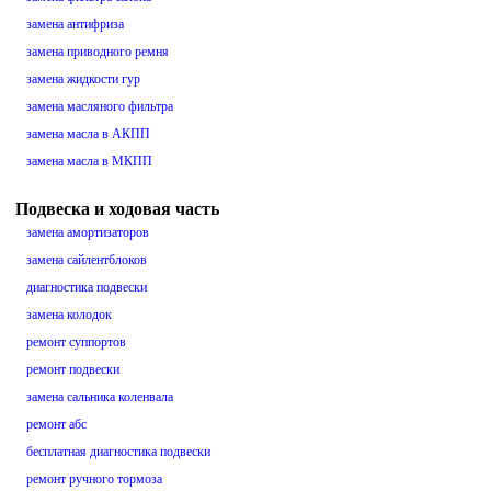
замена антифриза
замена приводного ремня
замена жидкости гур
замена масляного фильтра
замена масла в АКПП
замена масла в МКПП
Подвеска и ходовая часть
замена амортизаторов
замена сайлентблоков
диагностика подвески
замена колодок
ремонт суппортов
ремонт подвески
замена сальника коленвала
ремонт абс
бесплатная диагностика подвески
ремонт ручного тормоза