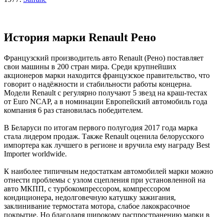
История марки Renault Рено
Французский производитель авто Renault (Рено) поставляет
свои машины в 200 стран мира. Среди крупнейших
акционеров марки находится французское правительство, что
говорит о надёжности и стабильности работы концерна.
Модели Renault с регулярно получают 5 звезд на краш-тестах
от Euro NCAP, а в номинации Европейский автомобиль года
компания 6 раз становилась победителем.
В Беларуси по итогам первого полугодия 2017 года марка
стала лидером продаж. Также Renault оценила белорусского
импортера как лучшего в регионе и вручила ему награду Best
Importer worldwide.
К наиболее типичным недостаткам автомобилей марки можно
отнести проблемы с узлом сцепления при установленной на
авто МКПП, с турбокомпрессором, компрессором
кондиционера, недолговечную катушку зажигания,
заклинивание термостата мотора, слабое лакокрасочное
покрытие. Но благодаря широкому распространению марки в