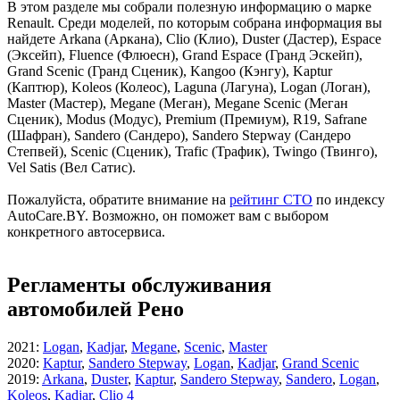
В этом разделе мы собрали полезную информацию о марке
Renault. Среди моделей, по которым собрана информация вы
найдете Arkana (Аркана), Clio (Клио), Duster (Дастер), Espace
(Эксейп), Fluence (Флюесн), Grand Espace (Гранд Эскейп),
Grand Scenic (Гранд Сценик), Kangoo (Кэнгу), Kaptur
(Каптюр), Koleos (Колеос), Laguna (Лагуна), Logan (Логан),
Master (Мастер), Megane (Меган), Megane Scenic (Меган
Сценик), Modus (Модус), Premium (Премиум), R19, Safrane
(Шафран), Sandero (Сандеро), Sandero Stepway (Сандеро
Степвей), Scenic (Сценик), Trafic (Трафик), Twingo (Твинго),
Vel Satis (Вел Сатис).
Пожалуйста, обратите внимание на
рейтинг СТО
по индексу
AutoCare.BY. Возможно, он поможет вам с выбором
конкретного автосервиса.
Регламенты обслуживания
автомобилей Рено
2021
:
Logan
,
Kadjar
,
Megane
,
Scenic
,
Master
2020
:
Kaptur
,
Sandero Stepway
,
Logan
,
Kadjar
,
Grand Scenic
2019
:
Arkana
,
Duster
,
Kaptur
,
Sandero Stepway
,
Sandero
,
Logan
,
Koleos
,
Kadjar
,
Clio 4