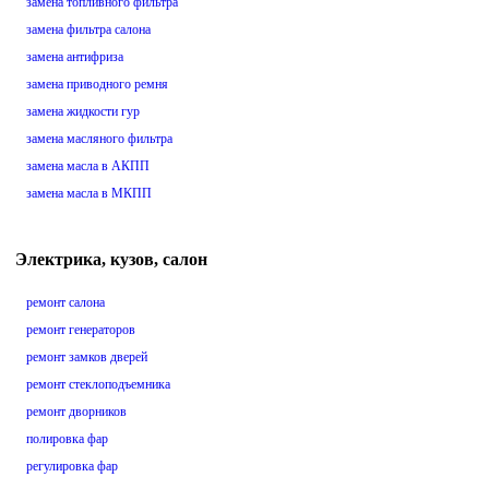
замена топливного фильтра
замена фильтра салона
замена антифриза
замена приводного ремня
замена жидкости гур
замена масляного фильтра
замена масла в АКПП
замена масла в МКПП
Электрика, кузов, салон
ремонт салона
ремонт генераторов
ремонт замков дверей
ремонт стеклоподъемника
ремонт дворников
полировка фар
регулировка фар