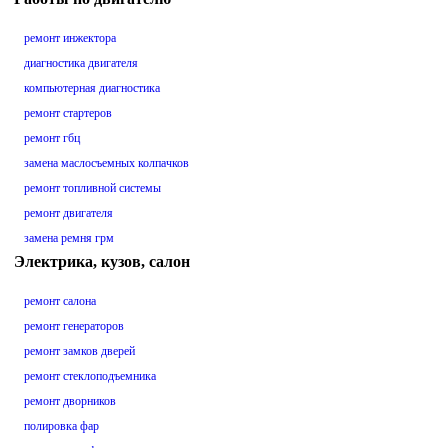
ремонт инжектора
диагностика двигателя
компьютерная диагностика
ремонт стартеров
ремонт гбц
замена маслосъемных колпачков
ремонт топливной системы
ремонт двигателя
замена ремня грм
Электрика, кузов, салон
ремонт салона
ремонт генераторов
ремонт замков дверей
ремонт стеклоподъемника
ремонт дворников
полировка фар