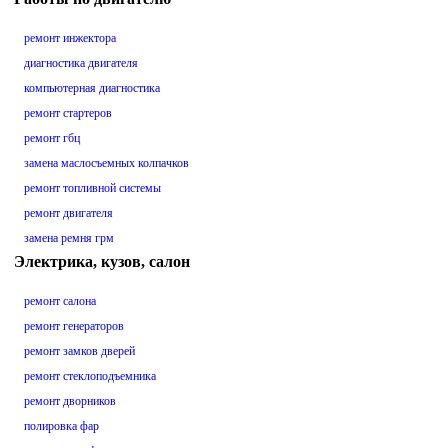
ремонт инжектора
диагностика двигателя
компьютерная диагностика
ремонт стартеров
ремонт гбц
замена маслосъемных колпачков
ремонт топливной системы
ремонт двигателя
замена ремня грм
Электрика, кузов, салон
ремонт салона
ремонт генераторов
ремонт замков дверей
ремонт стеклоподъемника
ремонт дворников
полировка фар