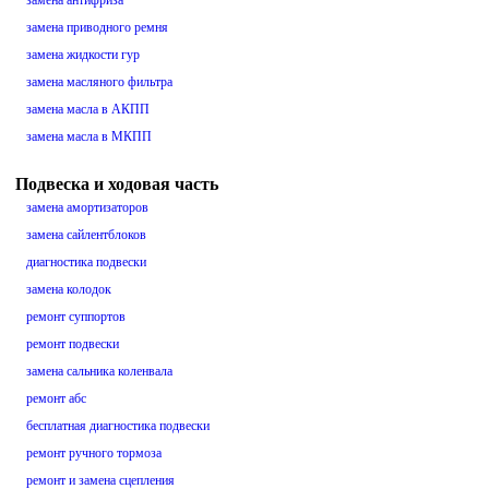
замена антифриза
замена приводного ремня
замена жидкости гур
замена масляного фильтра
замена масла в АКПП
замена масла в МКПП
Подвеска и ходовая часть
замена амортизаторов
замена сайлентблоков
диагностика подвески
замена колодок
ремонт суппортов
ремонт подвески
замена сальника коленвала
ремонт абс
бесплатная диагностика подвески
ремонт ручного тормоза
ремонт и замена сцепления