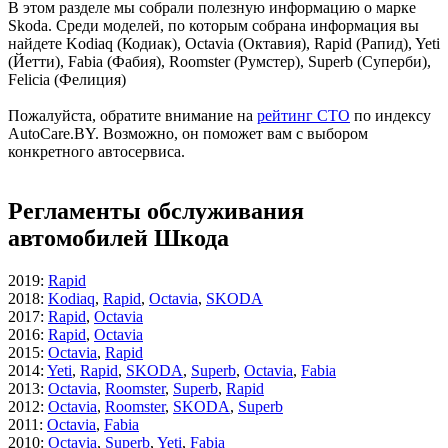
В этом разделе мы собрали полезную информацию о марке
Skoda. Среди моделей, по которым собрана информация вы
найдете Kodiaq (Кодиак), Octavia (Октавия), Rapid (Рапид), Yeti
(Йетти), Fabia (Фабия), Roomster (Румстер), Superb (Суперби),
Felicia (Фелиция)
Пожалуйста, обратите внимание на
рейтинг СТО
по индексу
AutoCare.BY. Возможно, он поможет вам с выбором
конкретного автосервиса.
Регламенты обслуживания
автомобилей Шкода
2019
:
Rapid
2018
:
Kodiaq
,
Rapid
,
Octavia
,
SKODA
2017
:
Rapid
,
Octavia
2016
:
Rapid
,
Octavia
2015
:
Octavia
,
Rapid
2014
:
Yeti
,
Rapid
,
SKODA
,
Superb
,
Octavia
,
Fabia
2013
:
Octavia
,
Roomster
,
Superb
,
Rapid
2012
:
Octavia
,
Roomster
,
SKODA
,
Superb
2011
:
Octavia
,
Fabia
2010
:
Octavia
,
Superb
,
Yeti
,
Fabia