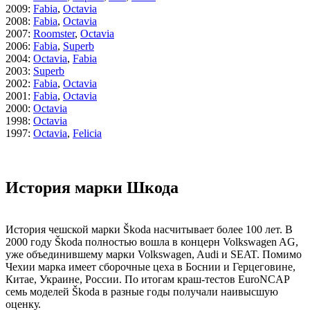
2009
:
Fabia
,
Octavia
2008
:
Fabia
,
Octavia
2007
:
Roomster
,
Octavia
2006
:
Fabia
,
Superb
2004
:
Octavia
,
Fabia
2003
:
Superb
2002
:
Fabia
,
Octavia
2001
:
Fabia
,
Octavia
2000
:
Octavia
1998
:
Octavia
1997
:
Octavia
,
Felicia
История марки Шкода
История чешской марки Škoda насчитывает более 100 лет. В
2000 году Škoda полностью вошла в концерн Volkswagen AG,
уже объединившему марки Volkswagen, Audi и SEAT. Помимо
Чехии марка имеет сборочные цеха в Боснии и Герцеговине,
Китае, Украине, России. По итогам краш-тестов EuroNCAP
семь моделей Škoda в разные годы получали наивысшую
оценку.