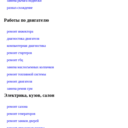
замена рычага подвески
развал-схождение
Работы по двигателю
ремонт инжектора
диагностика двигателя
компьютерная диагностика
ремонт стартеров
ремонт гбц
замена маслосъемных колпачков
ремонт топливной системы
ремонт двигателя
замена ремня грм
Электрика, кузов, салон
ремонт салона
ремонт генераторов
ремонт замков дверей