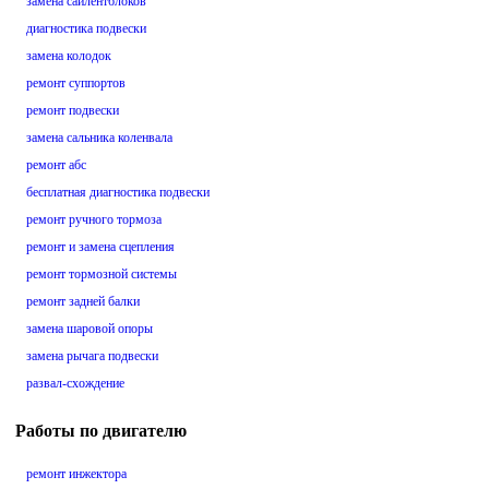
замена сайлентблоков
диагностика подвески
замена колодок
ремонт суппортов
ремонт подвески
замена сальника коленвала
ремонт абс
бесплатная диагностика подвески
ремонт ручного тормоза
ремонт и замена сцепления
ремонт тормозной системы
ремонт задней балки
замена шаровой опоры
замена рычага подвески
развал-схождение
Работы по двигателю
ремонт инжектора