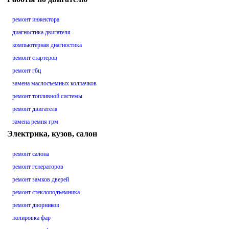
ремонт инжектора
диагностика двигателя
компьютерная диагностика
ремонт стартеров
ремонт гбц
замена маслосъемных колпачков
ремонт топливной системы
ремонт двигателя
замена ремня грм
Электрика, кузов, салон
ремонт салона
ремонт генераторов
ремонт замков дверей
ремонт стеклоподъемника
ремонт дворников
полировка фар