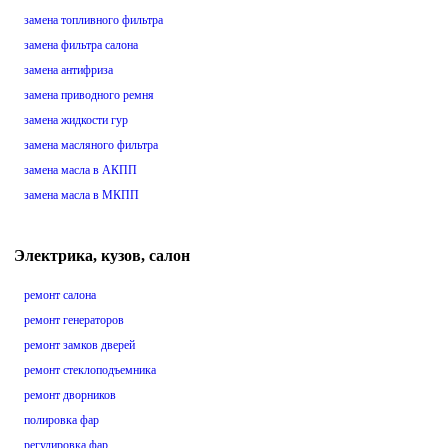
замена топливного фильтра
замена фильтра салона
замена антифриза
замена приводного ремня
замена жидкости гур
замена масляного фильтра
замена масла в АКПП
замена масла в МКПП
Электрика, кузов, салон
ремонт салона
ремонт генераторов
ремонт замков дверей
ремонт стеклоподъемника
ремонт дворников
полировка фар
регулировка фар