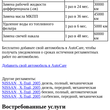
Замена рабочей жидкости
30000
1 раз в 24 мес.
дифференциала (-ов)
км
45000
Замена масла МКПП
1 раз в 36 мес.
км
Удаление воды из топливного
1 раз в 6 мес.
5000 км
фильтра
60000
Замена свечей накала
1 раз в 48 мес.
км
Бесплатно добавьте свой автомобиль в AutoCare, чтобы
получать уведомления о сроках истечения регламентных
работ по автомобилю.
Добавить свой автомобиль в AutoCare
Другие регламенты:
NISSAN , X-Trail, 2005
дизель, полный, механическая
NISSAN , X-Trail, 2005
дизель, передний, механическая
NISSAN , X-Trail, 2005
бензин, полный, автоматическая
NISSAN , X-Trail, 2005
газ/бензин, передний, механическая
Востребованные услуги