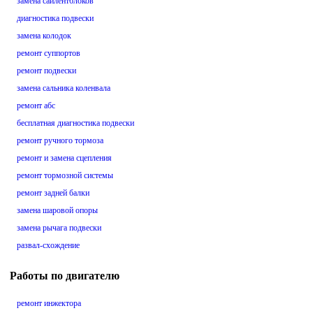
замена сайлентблоков
диагностика подвески
замена колодок
ремонт суппортов
ремонт подвески
замена сальника коленвала
ремонт абс
бесплатная диагностика подвески
ремонт ручного тормоза
ремонт и замена сцепления
ремонт тормозной системы
ремонт задней балки
замена шаровой опоры
замена рычага подвески
развал-схождение
Работы по двигателю
ремонт инжектора