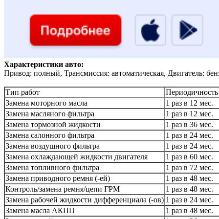
Характеристики авто:
Привод: полный, Трансмиссия: автоматическая, Двигатель: бен
Тип работ
Периодичность
Замена моторного масла
1 раз в 12 мес.
Замена масляного фильтра
1 раз в 12 мес.
Замена тормозной жидкости
1 раз в 36 мес.
Замена салонного фильтра
1 раз в 24 мес.
Замена воздушного фильтра
1 раз в 24 мес.
Замена охлаждающей жидкости двигателя
1 раз в 60 мес.
Замена топливного фильтра
1 раз в 72 мес.
Замена приводного ремня (-ей)
1 раз в 48 мес.
Контроль/замена ремня/цепи ГРМ
1 раз в 48 мес.
Замена рабочей жидкости дифференциала (-ов)
1 раз в 24 мес.
Замена масла АКПП
1 раз в 48 мес.