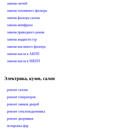
замена свечей
замена топливного фильтра
замена фильтра салона
замена антифриза
замена приводного ремня
замена жидкости гур
замена масляного фильтра
замена масла в АКПП
замена масла в МКПП
Электрика, кузов, салон
ремонт салона
ремонт генераторов
ремонт замков дверей
ремонт стеклоподъемника
ремонт дворников
полировка фар