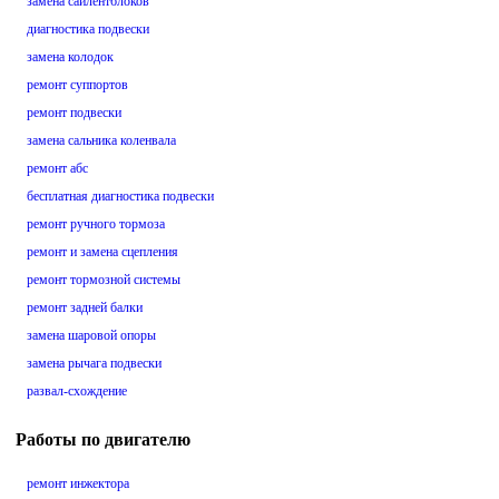
замена сайлентблоков
диагностика подвески
замена колодок
ремонт суппортов
ремонт подвески
замена сальника коленвала
ремонт абс
бесплатная диагностика подвески
ремонт ручного тормоза
ремонт и замена сцепления
ремонт тормозной системы
ремонт задней балки
замена шаровой опоры
замена рычага подвески
развал-схождение
Работы по двигателю
ремонт инжектора