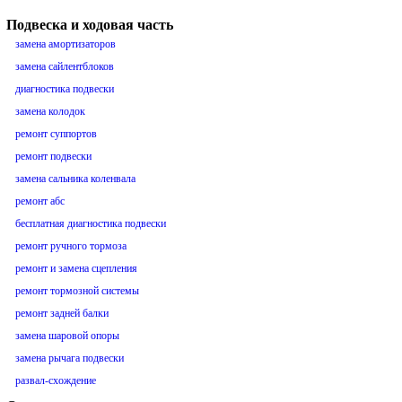
Подвеска и ходовая часть
замена амортизаторов
замена сайлентблоков
диагностика подвески
замена колодок
ремонт суппортов
ремонт подвески
замена сальника коленвала
ремонт абс
бесплатная диагностика подвески
ремонт ручного тормоза
ремонт и замена сцепления
ремонт тормозной системы
ремонт задней балки
замена шаровой опоры
замена рычага подвески
развал-схождение