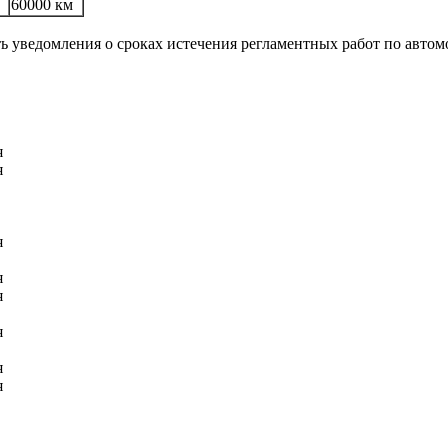
60000 км
ть уведомления о сроках истечения регламентных работ по авто
я
я
я
я
я
я
я
я