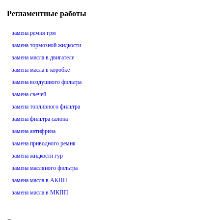
Регламентные работы
замена ремня грм
замена тормозной жидкости
замена масла в двигателе
замена масла в коробке
замена воздушного фильтра
замена свечей
замена топливного фильтра
замена фильтра салона
замена антифриза
замена приводного ремня
замена жидкости гур
замена масляного фильтра
замена масла в АКПП
замена масла в МКПП