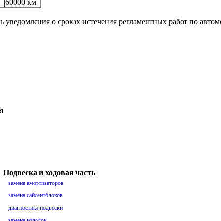
60000 км
ть уведомления о сроках истечения регламентных работ по авто
я
Подвеска и ходовая часть
замена амортизаторов
замена сайлентблоков
диагностика подвески
замена колодок