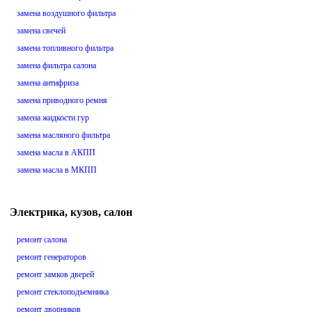
замена воздушного фильтра
замена свечей
замена топливного фильтра
замена фильтра салона
замена антифриза
замена приводного ремня
замена жидкости гур
замена масляного фильтра
замена масла в АКПП
замена масла в МКПП
Электрика, кузов, салон
ремонт салона
ремонт генераторов
ремонт замков дверей
ремонт стеклоподъемника
ремонт дворников