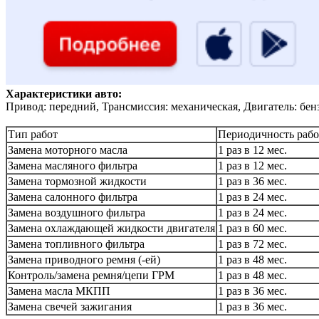
Характеристики авто:
Привод: передний, Трансмиссия: механическая, Двигатель: бен
Тип работ
Периодичность рабо
Замена моторного масла
1 раз в 12 мес.
Замена масляного фильтра
1 раз в 12 мес.
Замена тормозной жидкости
1 раз в 36 мес.
Замена салонного фильтра
1 раз в 24 мес.
Замена воздушного фильтра
1 раз в 24 мес.
Замена охлаждающей жидкости двигателя
1 раз в 60 мес.
Замена топливного фильтра
1 раз в 72 мес.
Замена приводного ремня (-ей)
1 раз в 48 мес.
Контроль/замена ремня/цепи ГРМ
1 раз в 48 мес.
Замена масла МКПП
1 раз в 36 мес.
Замена свечей зажигания
1 раз в 36 мес.