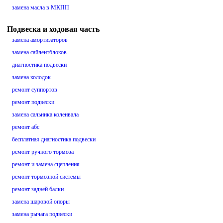
замена масла в МКПП
Подвеска и ходовая часть
замена амортизаторов
замена сайлентблоков
диагностика подвески
замена колодок
ремонт суппортов
ремонт подвески
замена сальника коленвала
ремонт абс
бесплатная диагностика подвески
ремонт ручного тормоза
ремонт и замена сцепления
ремонт тормозной системы
ремонт задней балки
замена шаровой опоры
замена рычага подвески