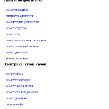
Работы по двигателю
ремонт инжектора
диагностика двигателя
компьютерная диагностика
ремонт стартеров
ремонт гбц
замена маслосъемных колпачков
ремонт топливной системы
ремонт двигателя
замена ремня грм
Электрика, кузов, салон
ремонт салона
ремонт генераторов
ремонт замков дверей
ремонт стеклоподъемника
ремонт дворников
полировка фар