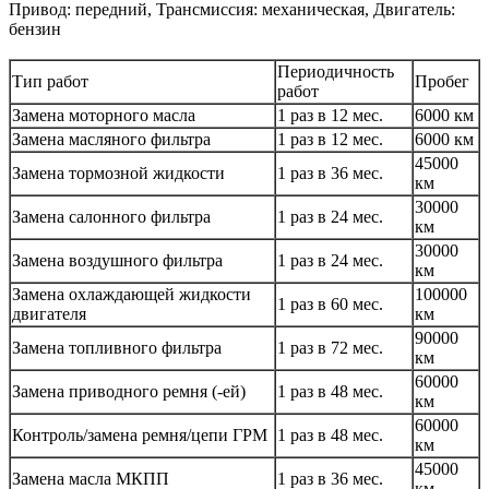
Привод: передний, Трансмиссия: механическая, Двигатель:
бензин
Периодичность
Тип работ
Пробег
работ
Замена моторного масла
1 раз в 12 мес.
6000 км
Замена масляного фильтра
1 раз в 12 мес.
6000 км
45000
Замена тормозной жидкости
1 раз в 36 мес.
км
30000
Замена салонного фильтра
1 раз в 24 мес.
км
30000
Замена воздушного фильтра
1 раз в 24 мес.
км
Замена охлаждающей жидкости
100000
1 раз в 60 мес.
двигателя
км
90000
Замена топливного фильтра
1 раз в 72 мес.
км
60000
Замена приводного ремня (-ей)
1 раз в 48 мес.
км
60000
Контроль/замена ремня/цепи ГРМ
1 раз в 48 мес.
км
45000
Замена масла МКПП
1 раз в 36 мес.
км