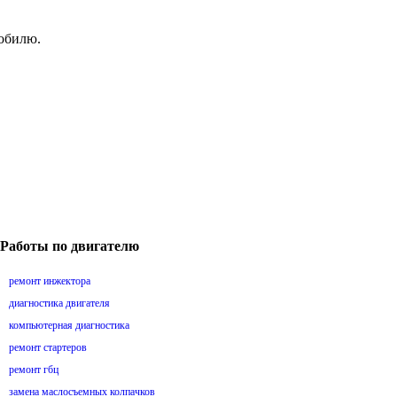
мобилю.
Работы по двигателю
ремонт инжектора
диагностика двигателя
компьютерная диагностика
ремонт стартеров
ремонт гбц
замена маслосъемных колпачков