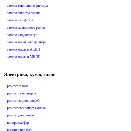
замена топливного фильтра
замена фильтра салона
замена антифриза
замена приводного ремня
замена жидкости гур
замена масляного фильтра
замена масла в АКПП
замена масла в МКПП
Электрика, кузов, салон
ремонт салона
ремонт генераторов
ремонт замков дверей
ремонт стеклоподъемника
ремонт дворников
полировка фар
регулировка фар