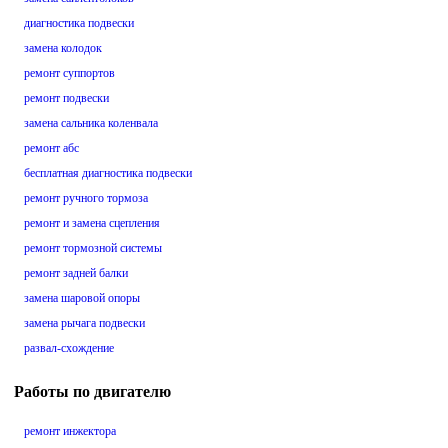
диагностика подвески
замена колодок
ремонт суппортов
ремонт подвески
замена сальника коленвала
ремонт абс
бесплатная диагностика подвески
ремонт ручного тормоза
ремонт и замена сцепления
ремонт тормозной системы
ремонт задней балки
замена шаровой опоры
замена рычага подвески
развал-схождение
Работы по двигателю
ремонт инжектора