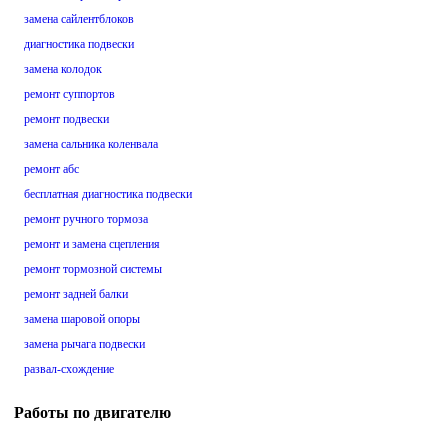
замена сайлентблоков
диагностика подвески
замена колодок
ремонт суппортов
ремонт подвески
замена сальника коленвала
ремонт абс
бесплатная диагностика подвески
ремонт ручного тормоза
ремонт и замена сцепления
ремонт тормозной системы
ремонт задней балки
замена шаровой опоры
замена рычага подвески
развал-схождение
Работы по двигателю