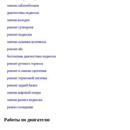
замена сайлентблоков
диагностика подвески
замена колодок
ремонт суппортов
ремонт подвески
замена сальника коленвала
ремонт абс
бесплатная диагностика подвески
ремонт ручного тормоза
ремонт и замена сцепления
ремонт тормозной системы
ремонт задней балки
замена шаровой опоры
замена рычага подвески
развал-схождение
Работы по двигателю