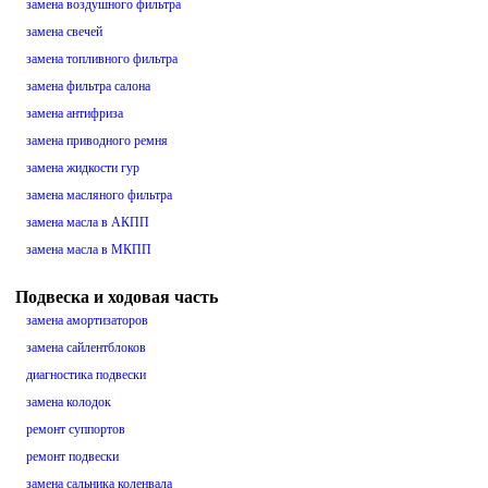
замена воздушного фильтра
замена свечей
замена топливного фильтра
замена фильтра салона
замена антифриза
замена приводного ремня
замена жидкости гур
замена масляного фильтра
замена масла в АКПП
замена масла в МКПП
Подвеска и ходовая часть
замена амортизаторов
замена сайлентблоков
диагностика подвески
замена колодок
ремонт суппортов
ремонт подвески
замена сальника коленвала