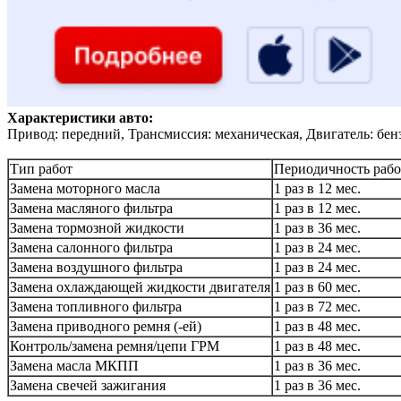
Характеристики авто:
Привод: передний, Трансмиссия: механическая, Двигатель: бен
Тип работ
Периодичность рабо
Замена моторного масла
1 раз в 12 мес.
Замена масляного фильтра
1 раз в 12 мес.
Замена тормозной жидкости
1 раз в 36 мес.
Замена салонного фильтра
1 раз в 24 мес.
Замена воздушного фильтра
1 раз в 24 мес.
Замена охлаждающей жидкости двигателя
1 раз в 60 мес.
Замена топливного фильтра
1 раз в 72 мес.
Замена приводного ремня (-ей)
1 раз в 48 мес.
Контроль/замена ремня/цепи ГРМ
1 раз в 48 мес.
Замена масла МКПП
1 раз в 36 мес.
Замена свечей зажигания
1 раз в 36 мес.