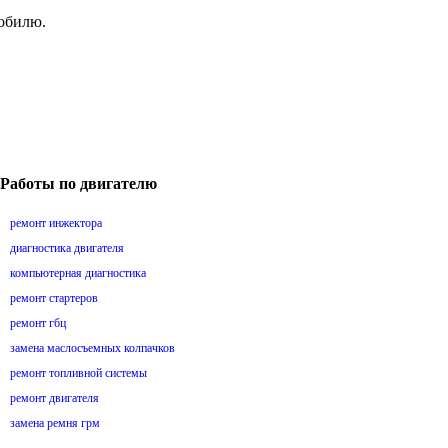
мобилю.
Работы по двигателю
ремонт инжектора
диагностика двигателя
компьютерная диагностика
ремонт стартеров
ремонт гбц
замена маслосъемных колпачков
ремонт топливной системы
ремонт двигателя
замена ремня грм