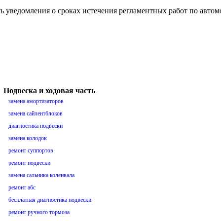
ть уведомления о сроках истечения регламентных работ по авто
Подвеска и ходовая часть
замена амортизаторов
замена сайлентблоков
диагностика подвески
замена колодок
ремонт суппортов
ремонт подвески
замена сальника коленвала
ремонт абс
бесплатная диагностика подвески
ремонт ручного тормоза