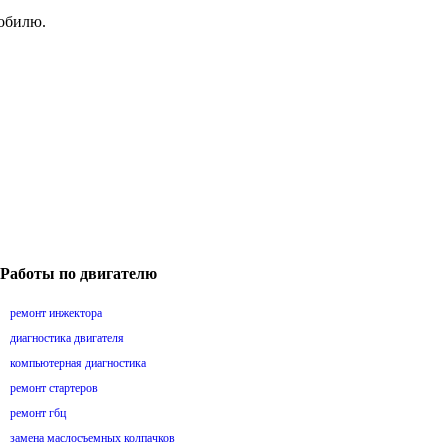
мобилю.
Работы по двигателю
ремонт инжектора
диагностика двигателя
компьютерная диагностика
ремонт стартеров
ремонт гбц
замена маслосъемных колпачков