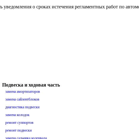
ть уведомления о сроках истечения регламентных работ по авто
Подвеска и ходовая часть
замена амортизаторов
замена сайлентблоков
диагностика подвески
замена колодок
ремонт суппортов
ремонт подвески
замена сальника коленвала