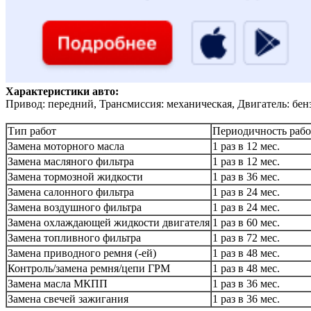
Характеристики авто:
Привод: передний, Трансмиссия: механическая, Двигатель: бен
Тип работ
Периодичность рабо
Замена моторного масла
1 раз в 12 мес.
Замена масляного фильтра
1 раз в 12 мес.
Замена тормозной жидкости
1 раз в 36 мес.
Замена салонного фильтра
1 раз в 24 мес.
Замена воздушного фильтра
1 раз в 24 мес.
Замена охлаждающей жидкости двигателя
1 раз в 60 мес.
Замена топливного фильтра
1 раз в 72 мес.
Замена приводного ремня (-ей)
1 раз в 48 мес.
Контроль/замена ремня/цепи ГРМ
1 раз в 48 мес.
Замена масла МКПП
1 раз в 36 мес.
Замена свечей зажигания
1 раз в 36 мес.