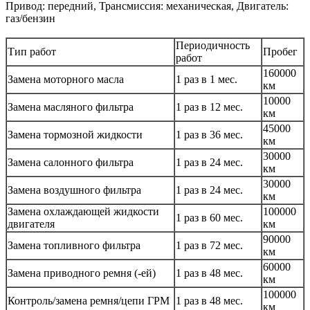
Привод: передний, Трансмиссия: механическая, Двигатель:
газ/бензин
Периодичность
Тип работ
Пробег
работ
160000
Замена моторного масла
1 раз в 1 мес.
км
10000
Замена масляного фильтра
1 раз в 12 мес.
км
45000
Замена тормозной жидкости
1 раз в 36 мес.
км
30000
Замена салонного фильтра
1 раз в 24 мес.
км
30000
Замена воздушного фильтра
1 раз в 24 мес.
км
Замена охлаждающей жидкости
100000
1 раз в 60 мес.
двигателя
км
90000
Замена топливного фильтра
1 раз в 72 мес.
км
60000
Замена приводного ремня (-ей)
1 раз в 48 мес.
км
100000
Контроль/замена ремня/цепи ГРМ
1 раз в 48 мес.
км