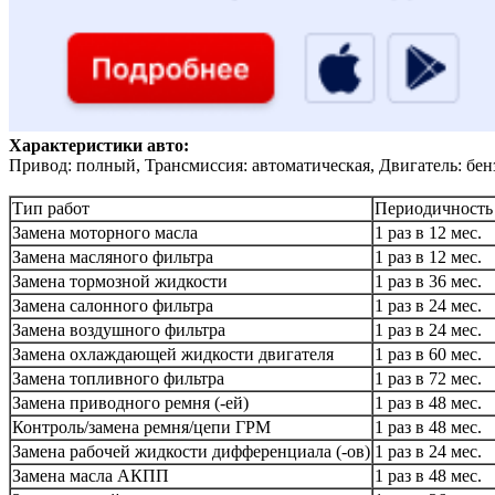
Характеристики авто:
Привод: полный, Трансмиссия: автоматическая, Двигатель: бен
Тип работ
Периодичность
Замена моторного масла
1 раз в 12 мес.
Замена масляного фильтра
1 раз в 12 мес.
Замена тормозной жидкости
1 раз в 36 мес.
Замена салонного фильтра
1 раз в 24 мес.
Замена воздушного фильтра
1 раз в 24 мес.
Замена охлаждающей жидкости двигателя
1 раз в 60 мес.
Замена топливного фильтра
1 раз в 72 мес.
Замена приводного ремня (-ей)
1 раз в 48 мес.
Контроль/замена ремня/цепи ГРМ
1 раз в 48 мес.
Замена рабочей жидкости дифференциала (-ов)
1 раз в 24 мес.
Замена масла АКПП
1 раз в 48 мес.