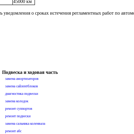
45000 км
ть уведомления о сроках истечения регламентных работ по авто
Подвеска и ходовая часть
замена амортизаторов
замена сайлентблоков
диагностика подвески
замена колодок
ремонт суппортов
ремонт подвески
замена сальника коленвала
ремонт абс