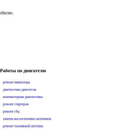
мобилю.
Работы по двигателю
ремонт инжектора
диагностика двигателя
компьютерная диагностика
ремонт стартеров
ремонт гбц
замена маслосъемных колпачков
ремонт топливной системы