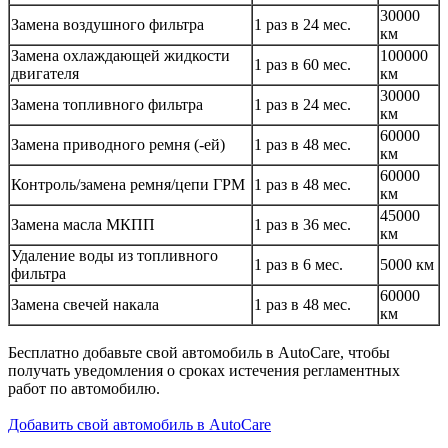
30000
Замена воздушного фильтра
1 раз в 24 мес.
км
Замена охлаждающей жидкости
100000
1 раз в 60 мес.
двигателя
км
30000
Замена топливного фильтра
1 раз в 24 мес.
км
60000
Замена приводного ремня (-ей)
1 раз в 48 мес.
км
60000
Контроль/замена ремня/цепи ГРМ
1 раз в 48 мес.
км
45000
Замена масла МКПП
1 раз в 36 мес.
км
Удаление воды из топливного
1 раз в 6 мес.
5000 км
фильтра
60000
Замена свечей накала
1 раз в 48 мес.
км
Бесплатно добавьте свой автомобиль в AutoCare, чтобы
получать уведомления о сроках истечения регламентных
работ по автомобилю.
Добавить свой автомобиль в AutoCare