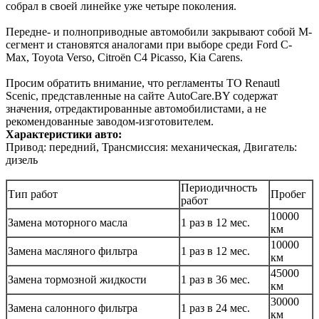
собрал в своей линейке уже четыре поколения.
Передне- и полноприводные автомобили закрывают собой М-
сегмент и становятся аналогами при выборе среди Ford C-
Max, Toyota Verso, Citroën C4 Picasso, Kia Carens.
Просим обратить внимание, что регламенты ТО Renautl
Scenic, представленные на сайте AutoCare.BY содержат
значения, отредактированные автомобилистами, а не
рекомендованные заводом-изготовителем.
Характеристики авто:
Привод: передний, Трансмиссия: механическая, Двигатель:
дизель
Периодичность
Тип работ
Пробег
работ
10000
Замена моторного масла
1 раз в 12 мес.
км
10000
Замена масляного фильтра
1 раз в 12 мес.
км
45000
Замена тормозной жидкости
1 раз в 36 мес.
км
30000
Замена салонного фильтра
1 раз в 24 мес.
км