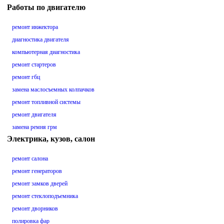
Работы по двигателю
ремонт инжектора
диагностика двигателя
компьютерная диагностика
ремонт стартеров
ремонт гбц
замена маслосъемных колпачков
ремонт топливной системы
ремонт двигателя
замена ремня грм
Электрика, кузов, салон
ремонт салона
ремонт генераторов
ремонт замков дверей
ремонт стеклоподъемника
ремонт дворников
полировка фар