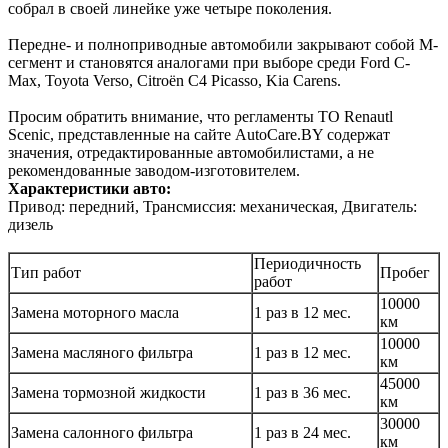
собрал в своей линейке уже четыре поколения.
Передне- и полноприводные автомобили закрывают собой М-
сегмент и становятся аналогами при выборе среди Ford C-
Max, Toyota Verso, Citroën C4 Picasso, Kia Carens.
Просим обратить внимание, что регламенты ТО Renautl
Scenic, представленные на сайте AutoCare.BY содержат
значения, отредактированные автомобилистами, а не
рекомендованные заводом-изготовителем.
Характеристики авто:
Привод: передний, Трансмиссия: механическая, Двигатель:
дизель
Периодичность
Тип работ
Пробег
работ
10000
Замена моторного масла
1 раз в 12 мес.
км
10000
Замена масляного фильтра
1 раз в 12 мес.
км
45000
Замена тормозной жидкости
1 раз в 36 мес.
км
30000
Замена салонного фильтра
1 раз в 24 мес.
км