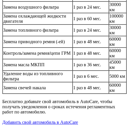
30000
Замена воздушного фильтра
1 раз в 24 мес.
км
Замена охлаждающей жидкости
100000
1 раз в 60 мес.
двигателя
км
30000
Замена топливного фильтра
1 раз в 24 мес.
км
60000
Замена приводного ремня (-ей)
1 раз в 48 мес.
км
60000
Контроль/замена ремня/цепи ГРМ
1 раз в 48 мес.
км
45000
Замена масла МКПП
1 раз в 36 мес.
км
Удаление воды из топливного
1 раз в 6 мес.
5000 км
фильтра
60000
Замена свечей накала
1 раз в 48 мес.
км
Бесплатно добавьте свой автомобиль в AutoCare, чтобы
получать уведомления о сроках истечения регламентных
работ по автомобилю.
Добавить свой автомобиль в AutoCare