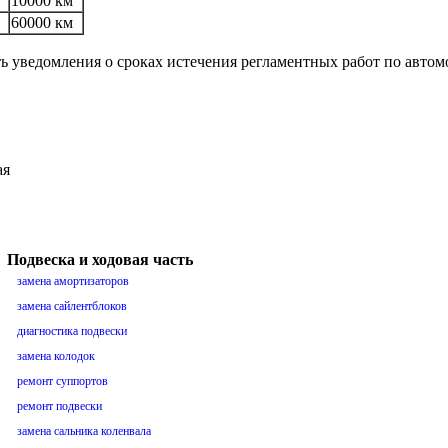
10000 км
60000 км
ть уведомления о сроках истечения регламентных работ по авто
ая
Подвеска и ходовая часть
замена амортизаторов
замена сайлентблоков
диагностика подвески
замена колодок
ремонт суппортов
ремонт подвески
замена сальника коленвала