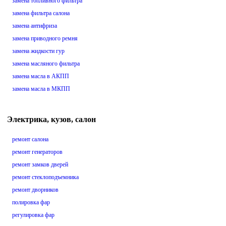
замена топливного фильтра
замена фильтра салона
замена антифриза
замена приводного ремня
замена жидкости гур
замена масляного фильтра
замена масла в АКПП
замена масла в МКПП
Электрика, кузов, салон
ремонт салона
ремонт генераторов
ремонт замков дверей
ремонт стеклоподъемника
ремонт дворников
полировка фар
регулировка фар