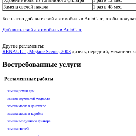
Удаление воды из топливного фильтра
1 раз в 12 мес.
Замена свечей накала
1 раз в 48 мес.
Бесплатно добавьте свой автомобиль в AutoCare, чтобы получа
Добавить свой автомобиль в AutoCare
Другие регламенты:
RENAULT , Megane Scenic, 2003
дизель, передний, механическ
Востребованные услуги
Регламентные работы
замена ремня грм
замена тормозной жидкости
замена масла в двигателе
замена масла в коробке
замена воздушного фильтра
замена свечей