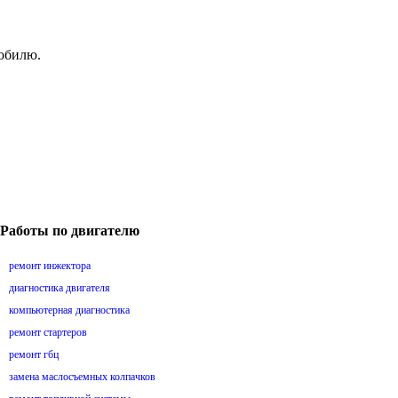
мобилю.
Работы по двигателю
ремонт инжектора
диагностика двигателя
компьютерная диагностика
ремонт стартеров
ремонт гбц
замена маслосъемных колпачков