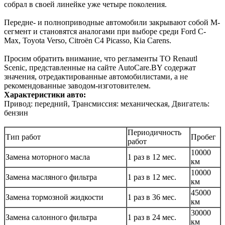
собрал в своей линейке уже четыре поколения.
Передне- и полноприводные автомобили закрывают собой М-
сегмент и становятся аналогами при выборе среди Ford C-
Max, Toyota Verso, Citroën C4 Picasso, Kia Carens.
Просим обратить внимание, что регламенты ТО Renautl
Scenic, представленные на сайте AutoCare.BY содержат
значения, отредактированные автомобилистами, а не
рекомендованные заводом-изготовителем.
Характеристики авто:
Привод: передний, Трансмиссия: механическая, Двигатель:
бензин
Периодичность
Тип работ
Пробег
работ
10000
Замена моторного масла
1 раз в 12 мес.
км
10000
Замена масляного фильтра
1 раз в 12 мес.
км
45000
Замена тормозной жидкости
1 раз в 36 мес.
км
30000
Замена салонного фильтра
1 раз в 24 мес.
км