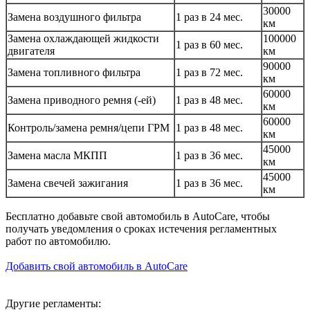
30000
Замена воздушного фильтра
1 раз в 24 мес.
км
Замена охлаждающей жидкости
100000
1 раз в 60 мес.
двигателя
км
90000
Замена топливного фильтра
1 раз в 72 мес.
км
60000
Замена приводного ремня (-ей)
1 раз в 48 мес.
км
60000
Контроль/замена ремня/цепи ГРМ
1 раз в 48 мес.
км
45000
Замена масла МКПП
1 раз в 36 мес.
км
45000
Замена свечей зажигания
1 раз в 36 мес.
км
Бесплатно добавьте свой автомобиль в AutoCare, чтобы
получать уведомления о сроках истечения регламентных
работ по автомобилю.
Добавить свой автомобиль в AutoCare
Другие регламенты: